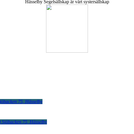
Hässelby Segelsällskap är vårt systersällskap
jöbacken 75, Hässelby
)
Sjöbacken 75, Hässelby