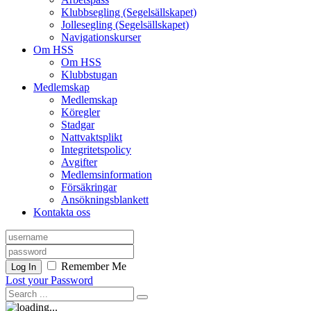
Klubbsegling (Segelsällskapet)
Jollesegling (Segelsällskapet)
Navigationskurser
Om HSS
Om HSS
Klubbstugan
Medlemskap
Medlemskap
Köregler
Stadgar
Nattvaktsplikt
Integritetspolicy
Avgifter
Medlemsinformation
Försäkringar
Ansökningsblankett
Kontakta oss
Remember Me
Log In
Lost your Password