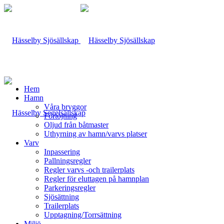
Hem
Hamn
Våra bryggor
Förtöjning
Oljud från båtmaster
Uthyrning av hamn/varvs platser
Varv
Inpassering
Pallningsregler
Regler varvs -och trailerplats
Regler för eluttagen på hamnplan
Parkeringsregler
Sjösättning
Trailerplats
Upptagning/Torrsättning
Miljö