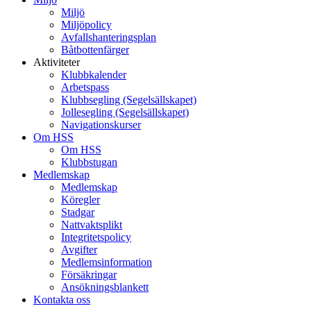
Miljö
Miljöpolicy
Avfallshanteringsplan
Båtbottenfärger
Aktiviteter
Klubbkalender
Arbetspass
Klubbsegling (Segelsällskapet)
Jollesegling (Segelsällskapet)
Navigationskurser
Om HSS
Om HSS
Klubbstugan
Medlemskap
Medlemskap
Köregler
Stadgar
Nattvaktsplikt
Integritetspolicy
Avgifter
Medlemsinformation
Försäkringar
Ansökningsblankett
Kontakta oss