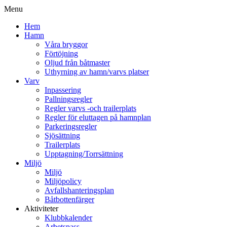
Menu
Hem
Hamn
Våra bryggor
Förtöjning
Oljud från båtmaster
Uthyrning av hamn/varvs platser
Varv
Inpassering
Pallningsregler
Regler varvs -och trailerplats
Regler för eluttagen på hamnplan
Parkeringsregler
Sjösättning
Trailerplats
Upptagning/Torrsättning
Miljö
Miljö
Miljöpolicy
Avfallshanteringsplan
Båtbottenfärger
Aktiviteter
Klubbkalender
Arbetspass