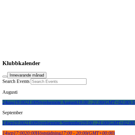
Klubbkalender
Innevarande månad
Search Events
Augusti
24
aug
19:00
21:00
Styrelsemöte Augusti
19:00 - 21:00
(GMT+02:00)
S
September
14
sep
19:00
21:00
Styrelsemöte September
19:00 - 21:00
(GMT+02:00
14
sep
17:00
20:00
Höststädning
17:00 - 20:00
(GMT+00:00)