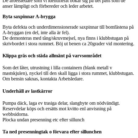
De arbetsledare som vi identifierat bokar sig på det pass som de
anser lämpligt och förbereder och leder arbetet.
Byta saxpinnar A-brygga
Byta defekta och underdimensionerade saxpinnar till bomfästena på
A-bryggan (en del, inte alla är fel).
De demonteras med tång/skruvmejsel, nya finns i klubbstugan på
skrivbordet i stora rummet. Böj ut benen ca 20grader vid montering.
Klippa gräs och städa allmänt på varvsområdet
Som det låter, utrustning i lilla containern (blank metall v
mastskjulen), nyckel till den skall ligga i stora rummet, klubbstugan.
Om bensin saknas, kontakta Arbetsledare.
Underhåll av lastkärror
Pumpa däck, laga ev trasiga delar, slangbyte om nödvändigt.
Reservdelar köps och ersätts mot kvitto enl anvisning på
webbsidorna.
Plocka undan presenning etc efter sillunch
Ta ned presenningtak o förvara efter sillunchen