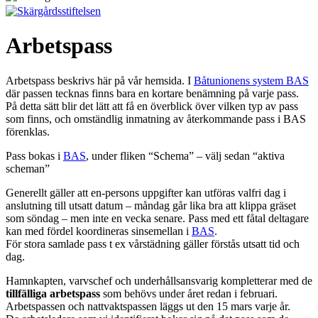
Arbetspass
Arbetspass beskrivs här på vår hemsida. I
Båtunionens system BAS
där passen tecknas finns bara en kortare benämning på varje pass.
På detta sätt blir det lätt att få en överblick över vilken typ av pass
som finns, och omständlig inmatning av återkommande pass i BAS
förenklas.
Pass bokas i
BAS
, under fliken “Schema” – välj sedan “aktiva
scheman”
Generellt gäller att en-persons uppgifter kan utföras valfri dag i
anslutning till utsatt datum – måndag går lika bra att klippa gräset
som söndag – men inte en vecka senare. Pass med ett fåtal deltagare
kan med fördel koordineras sinsemellan i
BAS
.
För stora samlade pass t ex vårstädning gäller förstås utsatt tid och
dag.
Hamnkapten, varvschef och underhållsansvarig kompletterar med de
tillfälliga arbetspass
som behövs under året redan i februari.
Arbetspassen och nattvaktspassen läggs ut den 15 mars varje år.