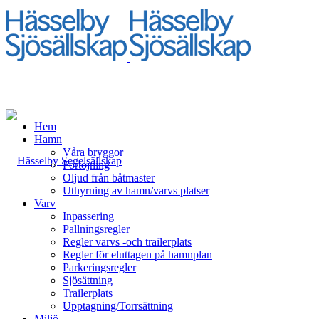
Hem
Hamn
Våra bryggor
Förtöjning
Oljud från båtmaster
Uthyrning av hamn/varvs platser
Varv
Inpassering
Pallningsregler
Regler varvs -och trailerplats
Regler för eluttagen på hamnplan
Parkeringsregler
Sjösättning
Trailerplats
Upptagning/Torrsättning
Miljö