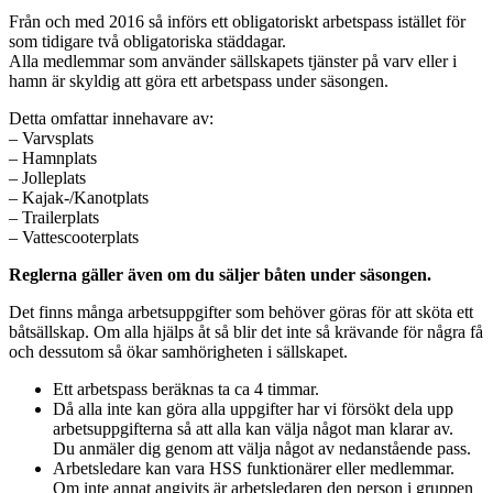
Från och med 2016 så införs ett obligatoriskt arbetspass istället för
som tidigare två obligatoriska städdagar.
Alla medlemmar som använder sällskapets tjänster på varv eller i
hamn är skyldig att göra ett arbetspass under säsongen.
Detta omfattar innehavare av:
– Varvsplats
– Hamnplats
– Jolleplats
– Kajak-/Kanotplats
– Trailerplats
– Vattescooterplats
Reglerna gäller även om du säljer båten under säsongen.
Det finns många arbetsuppgifter som behöver göras för att sköta ett
båtsällskap. Om alla hjälps åt så blir det inte så krävande för några få
och dessutom så ökar samhörigheten i sällskapet.
Ett arbetspass beräknas ta ca 4 timmar.
Då alla inte kan göra alla uppgifter har vi försökt dela upp
arbetsuppgifterna så att alla kan välja något man klarar av.
Du anmäler dig genom att välja något av nedanstående pass.
Arbetsledare kan vara HSS funktionärer eller medlemmar.
Om inte annat angivits är arbetsledaren den person i gruppen