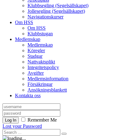
Klubbsegling (Segelsällskapet)
Jollesegling (Segelsällskapet)
Navigationskurser
Om HSS
Om HSS
Klubbstugan
Medlemskap
Medlemskap
Köregler
Stadgar
Nattvaktsplikt
Integritetspolicy
Avgifter
Medlemsinformation
Försäkringar
Ansökningsblankett
Kontakta oss
Remember Me
Log In
Lost your Password