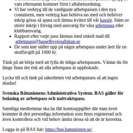
vars efternamn kommer först i alfabetsordning.
Vi har verktyg till de vanligaste arbetspassen i den nya
containern, men verktyg kan behöva tas med och behöver
inköp göras så spara och lämna kvittot till vår
kassör
. Stäm av
större inköp i förväg med ansvarig för våra
arbetspass
eller
klubbansvarig.
Rapport efter varje pass lämnas med enkelt mail till
arbetspass@hasselbysjosallskap.se
De som inte ställer upp på något arbetspass under året får en
straffavgift på 1000 kr.
Tänk på att börja med att fylla de tidiga arbetspassen. Väntar du för
länge finns det risk att alla arbetspass är uppbokade.
Lycka till och tänk på säkerheten vid arbetspassen så att ingen
skadas!
Svenska Båtunionens Administrativa System. BAS gäller för
bokning av arbetspass och nattvaktspass.
Samtliga medlemmar ska ha fått kontouppgifter där man även
kommer åt den personliga information som finns registrerad och
även kontrollera och vid behov ändra dessa så att de är korrekta.
Logga in på BAS här:
https://bas.batunionen.se/