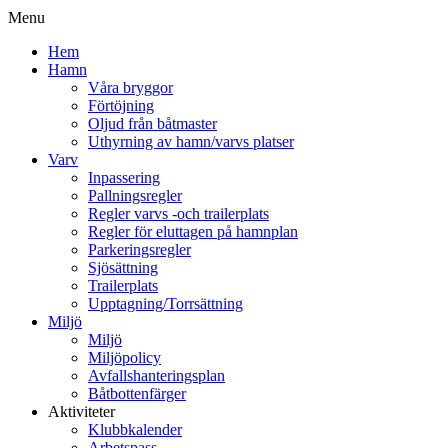
Menu
Hem
Hamn
Våra bryggor
Förtöjning
Oljud från båtmaster
Uthyrning av hamn/varvs platser
Varv
Inpassering
Pallningsregler
Regler varvs -och trailerplats
Regler för eluttagen på hamnplan
Parkeringsregler
Sjösättning
Trailerplats
Upptagning/Torrsättning
Miljö
Miljö
Miljöpolicy
Avfallshanteringsplan
Båtbottenfärger
Aktiviteter
Klubbkalender
Arbetspass