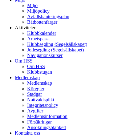
Miljö
Miljöpolicy
Avfallshanteringsplan
Båtbottenfärger
Aktiviteter
Klubbkalender
Arbetspass
Klubbsegling (Segelsällskapet)
Jollesegling (Segelsällskapet)
Navigationskurser
Om HSS
Om HSS
Klubbstugan
Medlemskap
Medlemskap
Köregler
Stadgar
Nattvaktsplikt
Integritetspolicy
Avgifter
Medlemsinformation
Försäkringar
Ansökningsblankett
Kontakta oss