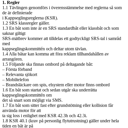
1. Regler
1.1 Tävlingen genomförs i överensstämmelse med reglerna så som
de är definierade
i Kappseglingsreglerna (KSR).
1.2 SRS klassregler gäller.
1.3 En båt som inte är en SRS standardbåt eller klassbåt och som
saknar giltigt
SRS-mätbrev kommer att tilldelas ett godtyckligt SRS-tal i samråd
med
kappseglingskommittén och deltar utom tävlan.
1.4 Alla båtar kan komma att föra reklam tillhandahållen av
arrangören.
1.5 Följande ska finnas ombord på deltagande båt:
– Första förband
– Relevanta sjökort
– Mobiltelefon
– Brandsläckare om spis, elsystem eller motor finns ombord
1.6 En båt som startat och sedan utgår ska underrätta
kappseglingskommittén om
det så snart som möjligt via SMS.
1.7 En båt som sitter fast efter grundstötning eller kollision får
använda motor för att
ta sig loss i enlighet med KSR 42.3h och 42.3i.
1.8 KSR 40.1 (krav på personlig flytutrustning) gäller under hela
tiden en båt är på