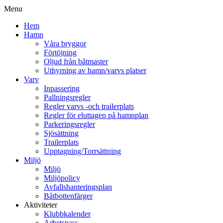
Menu
Hem
Hamn
Våra bryggor
Förtöjning
Oljud från båtmaster
Uthyrning av hamn/varvs platser
Varv
Inpassering
Pallningsregler
Regler varvs -och trailerplats
Regler för eluttagen på hamnplan
Parkeringsregler
Sjösättning
Trailerplats
Upptagning/Torrsättning
Miljö
Miljö
Miljöpolicy
Avfallshanteringsplan
Båtbottenfärger
Aktiviteter
Klubbkalender
Arbetspass