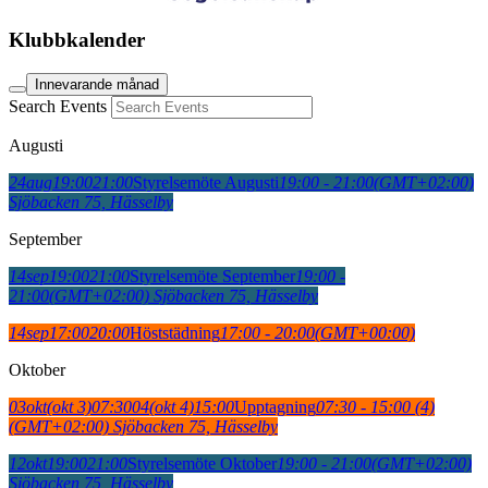
Klubbkalender
Innevarande månad
Search Events
Augusti
24
aug
19:00
21:00
Styrelsemöte Augusti
19:00 - 21:00
(GMT+02:00)
Sjöbacken 75, Hässelby
September
14
sep
19:00
21:00
Styrelsemöte September
19:00 -
21:00
(GMT+02:00)
Sjöbacken 75, Hässelby
14
sep
17:00
20:00
Höststädning
17:00 - 20:00
(GMT+00:00)
Oktober
03
okt
(okt 3)
07:30
04
(okt 4)
15:00
Upptagning
07:30 - 15:00
(4)
(GMT+02:00)
Sjöbacken 75, Hässelby
12
okt
19:00
21:00
Styrelsemöte Oktober
19:00 - 21:00
(GMT+02:00)
Sjöbacken 75, Hässelby