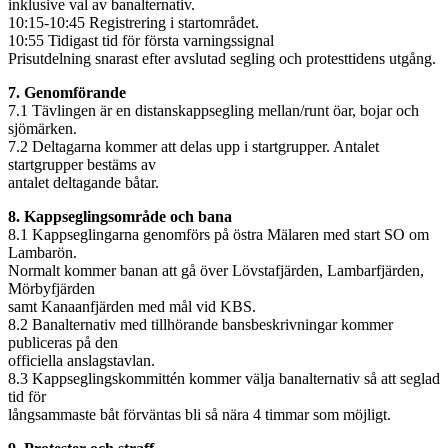
inklusive val av banalternativ.
10:15-10:45 Registrering i startområdet.
10:55 Tidigast tid för första varningssignal
Prisutdelning snarast efter avslutad segling och protesttidens utgång.
7. Genomförande
7.1 Tävlingen är en distanskappsegling mellan/runt öar, bojar och
sjömärken.
7.2 Deltagarna kommer att delas upp i startgrupper. Antalet
startgrupper bestäms av
antalet deltagande båtar.
8. Kappseglingsområde och bana
8.1 Kappseglingarna genomförs på östra Mälaren med start SO om
Lambarön.
Normalt kommer banan att gå över Lövstafjärden, Lambarfjärden,
Mörbyfjärden
samt Kanaanfjärden med mål vid KBS.
8.2 Banalternativ med tillhörande bansbeskrivningar kommer
publiceras på den
officiella anslagstavlan.
8.3 Kappseglingskommittén kommer välja banalternativ så att seglad
tid för
långsammaste båt förväntas bli så nära 4 timmar som möjligt.