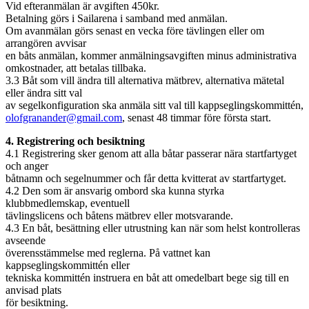
Vid efteranmälan är avgiften 450kr.
Betalning görs i Sailarena i samband med anmälan.
Om avanmälan görs senast en vecka före tävlingen eller om
arrangören avvisar
en båts anmälan, kommer anmälningsavgiften minus administrativa
omkostnader, att betalas tillbaka.
3.3 Båt som vill ändra till alternativa mätbrev, alternativa mätetal
eller ändra sitt val
av segelkonfiguration ska anmäla sitt val till kappseglingskommittén,
olofgranander@gmail.com
, senast 48 timmar före första start.
4. Registrering och besiktning
4.1 Registrering sker genom att alla båtar passerar nära startfartyget
och anger
båtnamn och segelnummer och får detta kvitterat av startfartyget.
4.2 Den som är ansvarig ombord ska kunna styrka
klubbmedlemskap, eventuell
tävlingslicens och båtens mätbrev eller motsvarande.
4.3 En båt, besättning eller utrustning kan när som helst kontrolleras
avseende
överensstämmelse med reglerna. På vattnet kan
kappseglingskommittén eller
tekniska kommittén instruera en båt att omedelbart bege sig till en
anvisad plats
för besiktning.