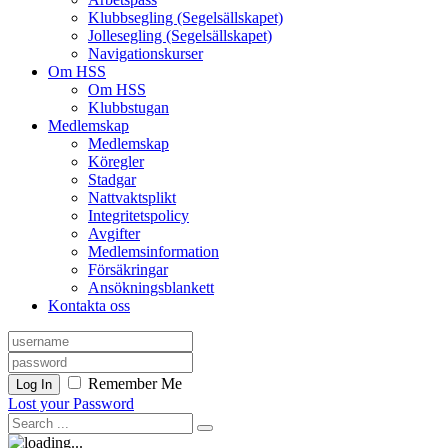
Klubbsegling (Segelsällskapet)
Jollesegling (Segelsällskapet)
Navigationskurser
Om HSS
Om HSS
Klubbstugan
Medlemskap
Medlemskap
Köregler
Stadgar
Nattvaktsplikt
Integritetspolicy
Avgifter
Medlemsinformation
Försäkringar
Ansökningsblankett
Kontakta oss
Remember Me
Log In
Lost your Password