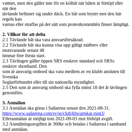
vattnet, men den gäller inte för en kölbåt när båten är förtöjd eller
när den
tävlande befinner sig under däck. En båt som bryter mot den här
regeln kan
varnas eller straffas på det sätt som protestkommittén finner lämpligt.
2. Villkor för att delta
2.1 Tävlande båt ska vara ansvarsförsäkrad.
2.2 Tävlande båt ska kunna visa upp giltigt mätbrev eller
motsvarande senast 48
timmar före första start.
2.3 Tävlingen gäller öppen SRS enskrov standard och SRSs
enskrov shorthand. Den
som är ansvarig ombord ska vara medlem av en klubb ansluten till
Svenska
Seglarförbundet eller till sin nationella myndighet.
2.5 Den som är ansvarig ombord ska fylla minst 18 det år tävlingen
genomförs.
3. Anmälan
3.1 Anmälan ska göras i Sailarena senast den 2021-08-31.
https://www.sailarena.com/sv/se/club/kbs/artskar-runt3/
Efteranmälan är möjligt tom 2021-09-03 mot förhöjd avgift.
3.2 Anmälningsavgiften är 300kr och betalas i Sailarena i samband
med anmälan.