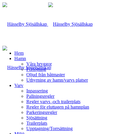
Hem
Hamn
Våra bryggor
Förtöjning
Oljud från båtmaster
Uthyrning av hamn/varvs platser
Varv
Inpassering
Pallningsregler
Regler varvs -och trailerplats
Regler för eluttagen på hamnplan
Parkeringsregler
Sjösättning
Trailerplats
Upptagning/Torrsättning
Miljö