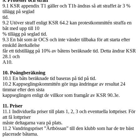
9. Protester och straff
9.1 KSR appendix T1 gäller och T1b ändras så att straffet är 3 %
tillägg på seglad
tid.
9.2 Utöver straff enligt KSR 64.2 kan protestkommittén straffa en
båt med upp till 10
% tillägg på seglad tid.
9.3 En båt som är OCS och inte vänder tillbaka för att starta efter
enskild återkallelse
får ett tidstillägg på 10% av båtens beräknade tid. Detta ändrar KSR
28.1 och
A10.
10. Poängberäkning
10.1 En båts beräknade tid baseras på tid på tid.
10.2 Kappseglingskommittén gör inga ändringar av resultat 24
timmar efter den sista
kappseglingen enligt de villkor som framgår av KSR 90.3e.
11. Priser
11.1 Individuella priser till plats 1, 2, 3 och eventuella lottpriser. För
att få lottpriser
måste deltagarna vara på plats.
11.2 Vandringspriset ”Ärtbössan” till den klubb som har de tre bäst
placerade båtarna.