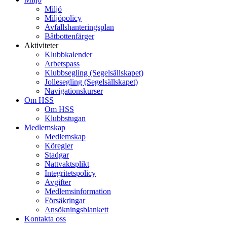
Miljö
Miljöpolicy
Avfallshanteringsplan
Båtbottenfärger
Aktiviteter
Klubbkalender
Arbetspass
Klubbsegling (Segelsällskapet)
Jollesegling (Segelsällskapet)
Navigationskurser
Om HSS
Om HSS
Klubbstugan
Medlemskap
Medlemskap
Köregler
Stadgar
Nattvaktsplikt
Integritetspolicy
Avgifter
Medlemsinformation
Försäkringar
Ansökningsblankett
Kontakta oss