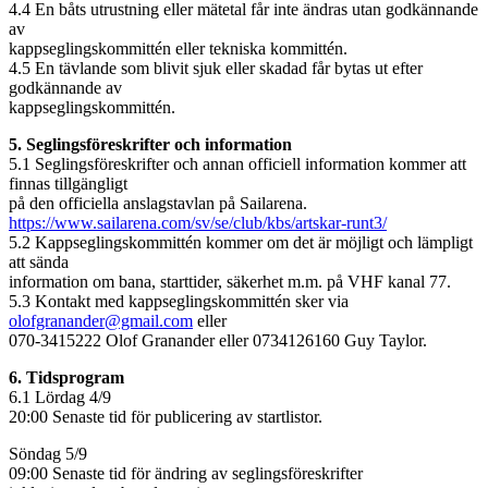
4.4 En båts utrustning eller mätetal får inte ändras utan godkännande
av
kappseglingskommittén eller tekniska kommittén.
4.5 En tävlande som blivit sjuk eller skadad får bytas ut efter
godkännande av
kappseglingskommittén.
5. Seglingsföreskrifter och information
5.1 Seglingsföreskrifter och annan officiell information kommer att
finnas tillgängligt
på den officiella anslagstavlan på Sailarena.
https://www.sailarena.com/sv/se/club/kbs/artskar-runt3/
5.2 Kappseglingskommittén kommer om det är möjligt och lämpligt
att sända
information om bana, starttider, säkerhet m.m. på VHF kanal 77.
5.3 Kontakt med kappseglingskommittén sker via
olofgranander@gmail.com
eller
070-3415222 Olof Granander eller 0734126160 Guy Taylor.
6. Tidsprogram
6.1 Lördag 4/9
20:00 Senaste tid för publicering av startlistor.
Söndag 5/9
09:00 Senaste tid för ändring av seglingsföreskrifter