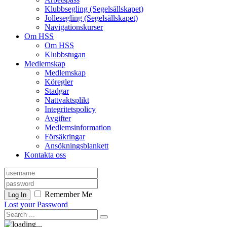
Klubbsegling (Segelsällskapet)
Jollesegling (Segelsällskapet)
Navigationskurser
Om HSS
Om HSS
Klubbstugan
Medlemskap
Medlemskap
Köregler
Stadgar
Nattvaktsplikt
Integritetspolicy
Avgifter
Medlemsinformation
Försäkringar
Ansökningsblankett
Kontakta oss
Remember Me
Log In
Lost your Password