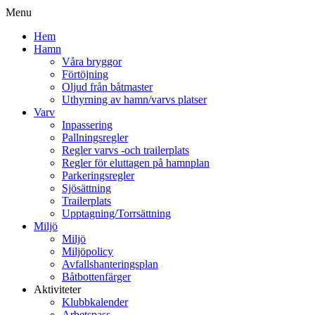
Menu
Hem
Hamn
Våra bryggor
Förtöjning
Oljud från båtmaster
Uthyrning av hamn/varvs platser
Varv
Inpassering
Pallningsregler
Regler varvs -och trailerplats
Regler för eluttagen på hamnplan
Parkeringsregler
Sjösättning
Trailerplats
Upptagning/Torrsättning
Miljö
Miljö
Miljöpolicy
Avfallshanteringsplan
Båtbottenfärger
Aktiviteter
Klubbkalender
Arbetspass