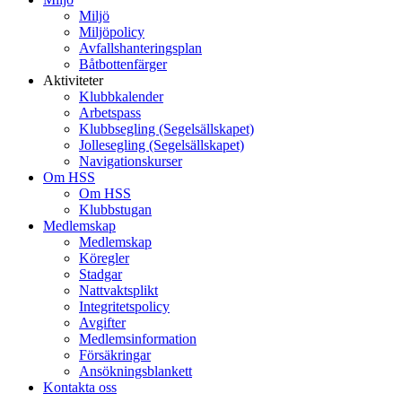
Miljö
Miljöpolicy
Avfallshanteringsplan
Båtbottenfärger
Aktiviteter
Klubbkalender
Arbetspass
Klubbsegling (Segelsällskapet)
Jollesegling (Segelsällskapet)
Navigationskurser
Om HSS
Om HSS
Klubbstugan
Medlemskap
Medlemskap
Köregler
Stadgar
Nattvaktsplikt
Integritetspolicy
Avgifter
Medlemsinformation
Försäkringar
Ansökningsblankett
Kontakta oss