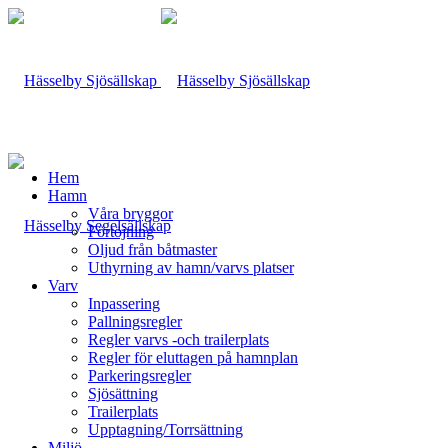
Hem
Hamn
Våra bryggor
Förtöjning
Oljud från båtmaster
Uthyrning av hamn/varvs platser
Varv
Inpassering
Pallningsregler
Regler varvs -och trailerplats
Regler för eluttagen på hamnplan
Parkeringsregler
Sjösättning
Trailerplats
Upptagning/Torrsättning
Miljö