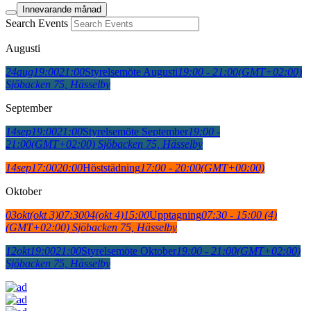
Innevarande månad
Search Events
Augusti
24
aug
19:00
21:00
Styrelsemöte Augusti
19:00 - 21:00
(GMT+02:00)
Sjöbacken 75, Hässelby
September
14
sep
19:00
21:00
Styrelsemöte September
19:00 -
21:00
(GMT+02:00)
Sjöbacken 75, Hässelby
14
sep
17:00
20:00
Höststädning
17:00 - 20:00
(GMT+00:00)
Oktober
03
okt
(okt 3)
07:30
04
(okt 4)
15:00
Upptagning
07:30 - 15:00
(4)
(GMT+02:00)
Sjöbacken 75, Hässelby
12
okt
19:00
21:00
Styrelsemöte Oktober
19:00 - 21:00
(GMT+02:00)
Sjöbacken 75, Hässelby