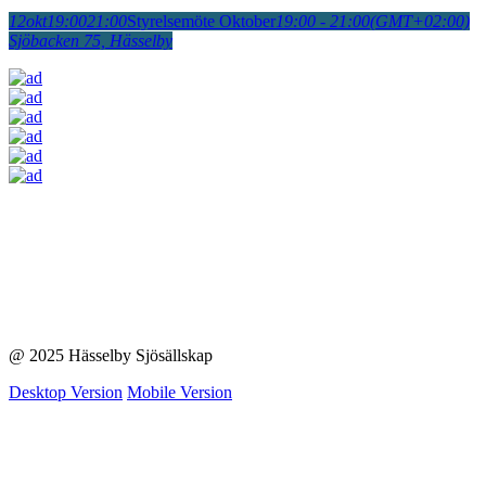
12
okt
19:00
21:00
Styrelsemöte Oktober
19:00 - 21:00
(GMT+02:00)
Sjöbacken 75, Hässelby
@ 2025 Hässelby Sjösällskap
Desktop Version
Mobile Version