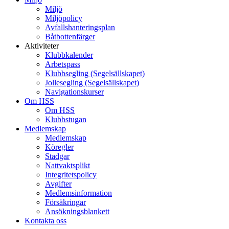
Miljö
Miljöpolicy
Avfallshanteringsplan
Båtbottenfärger
Aktiviteter
Klubbkalender
Arbetspass
Klubbsegling (Segelsällskapet)
Jollesegling (Segelsällskapet)
Navigationskurser
Om HSS
Om HSS
Klubbstugan
Medlemskap
Medlemskap
Köregler
Stadgar
Nattvaktsplikt
Integritetspolicy
Avgifter
Medlemsinformation
Försäkringar
Ansökningsblankett
Kontakta oss