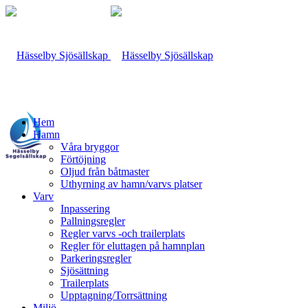
Hem
Hamn
Våra bryggor
Förtöjning
Oljud från båtmaster
Uthyrning av hamn/varvs platser
Varv
Inpassering
Pallningsregler
Regler varvs -och trailerplats
Regler för eluttagen på hamnplan
Parkeringsregler
Sjösättning
Trailerplats
Upptagning/Torrsättning
Miljö