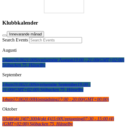
Klubbkalender
Innevarande månad
Search Events
Augusti
24
aug
19:00
21:00
Styrelsemöte Augusti
19:00 - 21:00
(GMT+02:00)
Sjöbacken 75, Hässelby
September
14
sep
19:00
21:00
Styrelsemöte September
19:00 -
21:00
(GMT+02:00)
Sjöbacken 75, Hässelby
14
sep
17:00
20:00
Höststädning
17:00 - 20:00
(GMT+00:00)
Oktober
03
okt
(okt 3)
07:30
04
(okt 4)
15:00
Upptagning
07:30 - 15:00
(4)
(GMT+02:00)
Sjöbacken 75, Hässelby