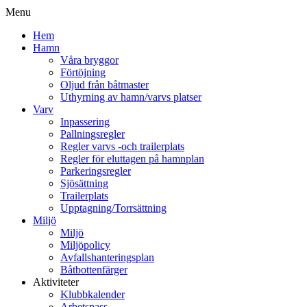
Menu
Hem
Hamn
Våra bryggor
Förtöjning
Oljud från båtmaster
Uthyrning av hamn/varvs platser
Varv
Inpassering
Pallningsregler
Regler varvs -och trailerplats
Regler för eluttagen på hamnplan
Parkeringsregler
Sjösättning
Trailerplats
Upptagning/Torrsättning
Miljö
Miljö
Miljöpolicy
Avfallshanteringsplan
Båtbottenfärger
Aktiviteter
Klubbkalender
Arbetspass