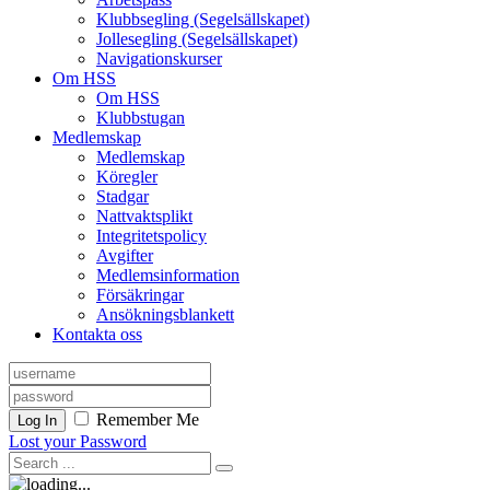
Klubbsegling (Segelsällskapet)
Jollesegling (Segelsällskapet)
Navigationskurser
Om HSS
Om HSS
Klubbstugan
Medlemskap
Medlemskap
Köregler
Stadgar
Nattvaktsplikt
Integritetspolicy
Avgifter
Medlemsinformation
Försäkringar
Ansökningsblankett
Kontakta oss
Remember Me
Log In
Lost your Password