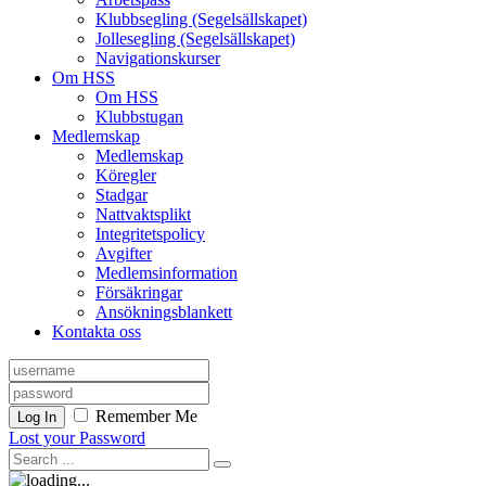
Klubbsegling (Segelsällskapet)
Jollesegling (Segelsällskapet)
Navigationskurser
Om HSS
Om HSS
Klubbstugan
Medlemskap
Medlemskap
Köregler
Stadgar
Nattvaktsplikt
Integritetspolicy
Avgifter
Medlemsinformation
Försäkringar
Ansökningsblankett
Kontakta oss
Remember Me
Log In
Lost your Password