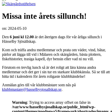
Missa inte årets sillunch!
on:
2024-05-10
Den
6
juni kl 12.00
är det återigen dags för vår årliga sillunch i
Hässelby Sjösällskap.
Kom och träffa andra medlemmar och prata om väder, vind, båtar,
pärlor att lägga till vid i Mälaren och skärgården, bästa plottern,
fiskehistorier, trasiga kapell, dyr bensin eller vad ni nu vill.
Förutom en trevlig lunch så är det roligt att lära känna andra
medlemmar och det ger i sin tur en starkare klubbkänsla. Så se till att
hitta tid i kalendern för årets roligaste klubbhändelse!
Anmälan görs till vår klubbmästare som nås på
klubbmastare@hasselbysjosallskap.se
.
Warning
: Trying to access array offset on false in
/var/www/hasselbysjosallskap.se/public_html/wp-
content/themes/goodnews5/framework/shortcodes/images_