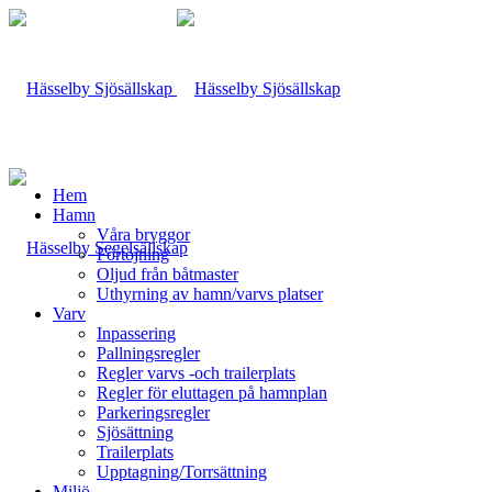
Hem
Hamn
Våra bryggor
Förtöjning
Oljud från båtmaster
Uthyrning av hamn/varvs platser
Varv
Inpassering
Pallningsregler
Regler varvs -och trailerplats
Regler för eluttagen på hamnplan
Parkeringsregler
Sjösättning
Trailerplats
Upptagning/Torrsättning
Miljö