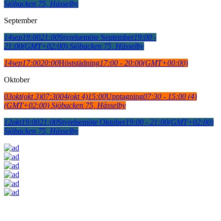
Sjöbacken 75, Hässelby
September
14
sep
19:00
21:00
Styrelsemöte September
19:00 -
21:00
(GMT+02:00)
Sjöbacken 75, Hässelby
14
sep
17:00
20:00
Höststädning
17:00 - 20:00
(GMT+00:00)
Oktober
03
okt
(okt 3)
07:30
04
(okt 4)
15:00
Upptagning
07:30 - 15:00
(4)
(GMT+02:00)
Sjöbacken 75, Hässelby
12
okt
19:00
21:00
Styrelsemöte Oktober
19:00 - 21:00
(GMT+02:00)
Sjöbacken 75, Hässelby