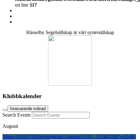
on line
117
Hässelby Segelsällskap är vårt systersällskap
Klubbkalender
Innevarande månad
Search Events
Augusti
24
aug
19:00
21:00
Styrelsemöte Augusti
19:00 - 21:00
(GMT+02:00)