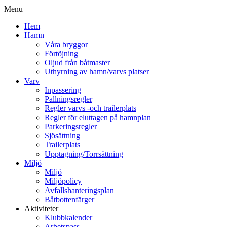
Menu
Hem
Hamn
Våra bryggor
Förtöjning
Oljud från båtmaster
Uthyrning av hamn/varvs platser
Varv
Inpassering
Pallningsregler
Regler varvs -och trailerplats
Regler för eluttagen på hamnplan
Parkeringsregler
Sjösättning
Trailerplats
Upptagning/Torrsättning
Miljö
Miljö
Miljöpolicy
Avfallshanteringsplan
Båtbottenfärger
Aktiviteter
Klubbkalender
Arbetspass