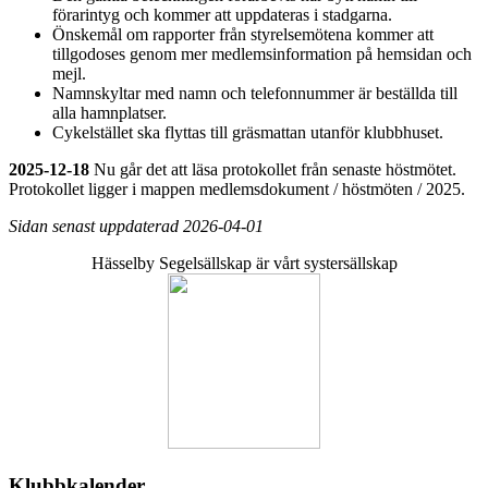
förarintyg och kommer att uppdateras i stadgarna.
Önskemål om rapporter från styrelsemötena kommer att
tillgodoses genom mer medlemsinformation på hemsidan och
mejl.
Namnskyltar med namn och telefonnummer är beställda till
alla hamnplatser.
Cykelstället ska flyttas till gräsmattan utanför klubbhuset.
2025-12-18
Nu går det att läsa protokollet från senaste höstmötet.
Protokollet ligger i mappen medlemsdokument / höstmöten / 2025.
Sidan senast uppdaterad 2026-04-01
Hässelby Segelsällskap är vårt systersällskap
Klubbkalender