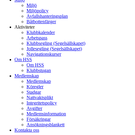
Miljö
Miljöpolicy
Avfallshanteringsplan
Båtbottenfärger
Aktiviteter
Klubbkalender
Arbetspass
Klubbsegling (Segelsällskapet)
Jollesegling (Segelsällskapet)
Navigationskurser
Om HSS
Om HSS
Klubbstugan
Medlemskap
Medlemskap
Köregler
Stadgar
Nattvaktsplikt
Integritetspolicy
Avgifter
Medlemsinformation
Försäkringar
Ansökningsblankett
Kontakta oss