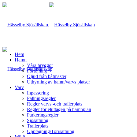
Hem
Hamn
Våra bryggor
Förtöjning
Oljud från båtmaster
Uthyrning av hamn/varvs platser
Varv
Inpassering
Pallningsregler
Regler varvs -och trailerplats
Regler för eluttagen på hamnplan
Parkeringsregler
Sjösättning
Trailerplats
Upptagning/Torrsättning
Miljö