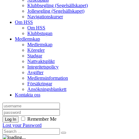
Klubbsegling (Segelsällskapet)
Jollesegling (Segelsällskapet)
Navigationskurser
Om HSS
Om HSS
Klubbstugan
Medlemskap
Medlemskap
Köregler
Stadgar
Nattvaktsplikt
Integritetspolicy
Avgifter
Medlemsinformation
Försäkringar
Ansökningsblankett
Kontakta oss
Remember Me
Log In
Lost your Password