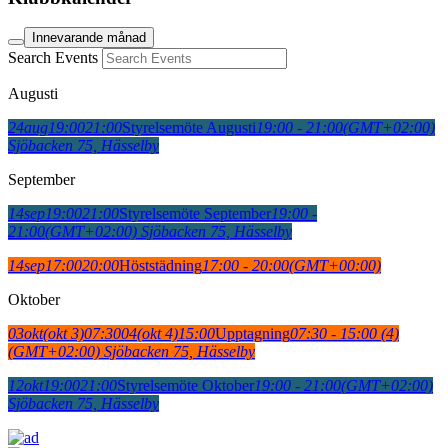
Innevarande månad
Search Events
Augusti
24
aug
19:00
21:00
Styrelsemöte Augusti
19:00 - 21:00
(GMT+02:00)
Sjöbacken 75, Hässelby
September
14
sep
19:00
21:00
Styrelsemöte September
19:00 -
21:00
(GMT+02:00)
Sjöbacken 75, Hässelby
14
sep
17:00
20:00
Höststädning
17:00 - 20:00
(GMT+00:00)
Oktober
03
okt
(okt 3)
07:30
04
(okt 4)
15:00
Upptagning
07:30 - 15:00
(4)
(GMT+02:00)
Sjöbacken 75, Hässelby
12
okt
19:00
21:00
Styrelsemöte Oktober
19:00 - 21:00
(GMT+02:00)
Sjöbacken 75, Hässelby