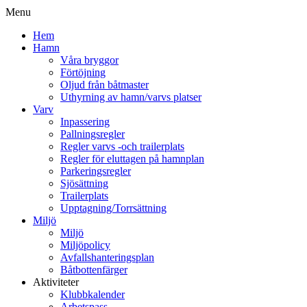
Menu
Hem
Hamn
Våra bryggor
Förtöjning
Oljud från båtmaster
Uthyrning av hamn/varvs platser
Varv
Inpassering
Pallningsregler
Regler varvs -och trailerplats
Regler för eluttagen på hamnplan
Parkeringsregler
Sjösättning
Trailerplats
Upptagning/Torrsättning
Miljö
Miljö
Miljöpolicy
Avfallshanteringsplan
Båtbottenfärger
Aktiviteter
Klubbkalender
Arbetspass