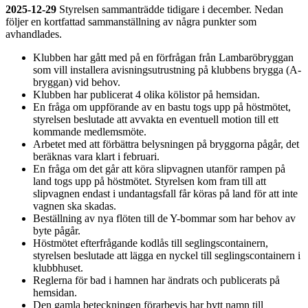
2025-12-29
Styrelsen sammanträdde tidigare i december. Nedan
följer en kortfattad sammanställning av några punkter som
avhandlades.
Klubben har gått med på en förfrågan från Lambaröbryggan
som vill installera avisningsutrustning på klubbens brygga (A-
bryggan) vid behov.
Klubben har publicerat 4 olika kölistor på hemsidan.
En fråga om uppförande av en bastu togs upp på höstmötet,
styrelsen beslutade att avvakta en eventuell motion till ett
kommande medlemsmöte.
Arbetet med att förbättra belysningen på bryggorna pågår, det
beräknas vara klart i februari.
En fråga om det går att köra slipvagnen utanför rampen på
land togs upp på höstmötet. Styrelsen kom fram till att
slipvagnen endast i undantagsfall får köras på land för att inte
vagnen ska skadas.
Beställning av nya flöten till de Y-bommar som har behov av
byte pågår.
Höstmötet efterfrågande kodlås till seglingscontainern,
styrelsen beslutade att lägga en nyckel till seglingscontainern i
klubbhuset.
Reglerna för bad i hamnen har ändrats och publicerats på
hemsidan.
Den gamla beteckningen förarbevis har bytt namn till