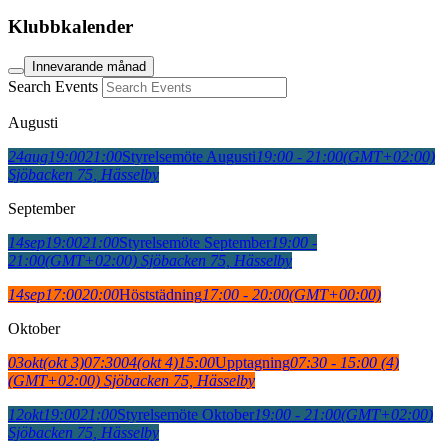
Klubbkalender
Innevarande månad
Search Events
Augusti
24
aug
19:00
21:00
Styrelsemöte Augusti
19:00 - 21:00
(GMT+02:00)
Sjöbacken 75, Hässelby
September
14
sep
19:00
21:00
Styrelsemöte September
19:00 -
21:00
(GMT+02:00)
Sjöbacken 75, Hässelby
14
sep
17:00
20:00
Höststädning
17:00 - 20:00
(GMT+00:00)
Oktober
03
okt
(okt 3)
07:30
04
(okt 4)
15:00
Upptagning
07:30 - 15:00
(4)
(GMT+02:00)
Sjöbacken 75, Hässelby
12
okt
19:00
21:00
Styrelsemöte Oktober
19:00 - 21:00
(GMT+02:00)
Sjöbacken 75, Hässelby