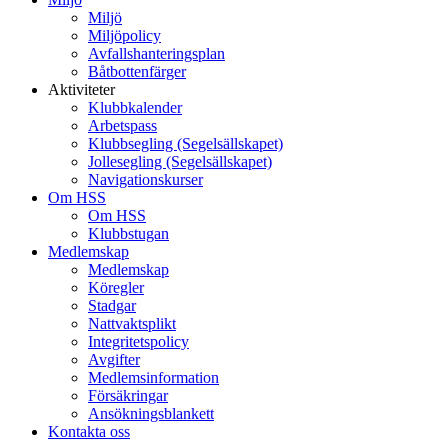
Miljö
Miljöpolicy
Avfallshanteringsplan
Båtbottenfärger
Aktiviteter
Klubbkalender
Arbetspass
Klubbsegling (Segelsällskapet)
Jollesegling (Segelsällskapet)
Navigationskurser
Om HSS
Om HSS
Klubbstugan
Medlemskap
Medlemskap
Köregler
Stadgar
Nattvaktsplikt
Integritetspolicy
Avgifter
Medlemsinformation
Försäkringar
Ansökningsblankett
Kontakta oss