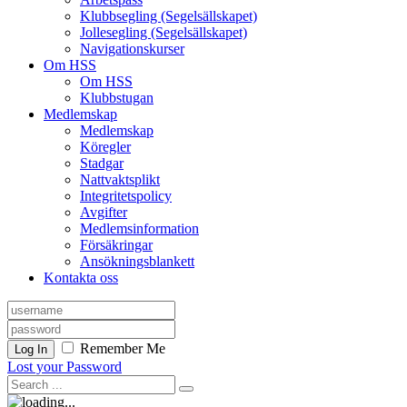
Klubbsegling (Segelsällskapet)
Jollesegling (Segelsällskapet)
Navigationskurser
Om HSS
Om HSS
Klubbstugan
Medlemskap
Medlemskap
Köregler
Stadgar
Nattvaktsplikt
Integritetspolicy
Avgifter
Medlemsinformation
Försäkringar
Ansökningsblankett
Kontakta oss
Remember Me
Log In
Lost your Password