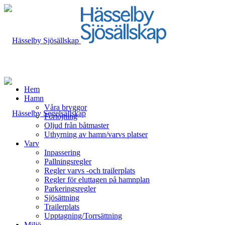
Hem
Hamn
Våra bryggor
Förtöjning
Oljud från båtmaster
Uthyrning av hamn/varvs platser
Varv
Inpassering
Pallningsregler
Regler varvs -och trailerplats
Regler för eluttagen på hamnplan
Parkeringsregler
Sjösättning
Trailerplats
Upptagning/Torrsättning
Miljö