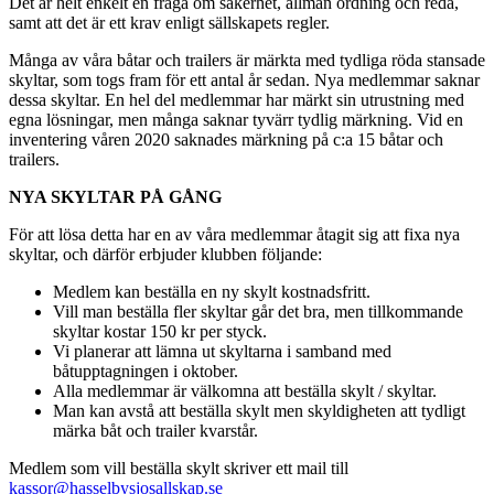
Det är helt enkelt en fråga om säkerhet, allmän ordning och reda,
samt att det är ett krav enligt sällskapets regler.
Många av våra båtar och trailers är märkta med tydliga röda stansade
skyltar, som togs fram för ett antal år sedan. Nya medlemmar saknar
dessa skyltar. En hel del medlemmar har märkt sin utrustning med
egna lösningar, men många saknar tyvärr tydlig märkning. Vid en
inventering våren 2020 saknades märkning på c:a 15 båtar och
trailers.
NYA SKYLTAR PÅ GÅNG
För att lösa detta har en av våra medlemmar åtagit sig att fixa nya
skyltar, och därför erbjuder klubben följande:
Medlem kan beställa en ny skylt kostnadsfritt.
Vill man beställa fler skyltar går det bra, men tillkommande
skyltar kostar 150 kr per styck.
Vi planerar att lämna ut skyltarna i samband med
båtupptagningen i oktober.
Alla medlemmar är välkomna att beställa skylt / skyltar.
Man kan avstå att beställa skylt men skyldigheten att tydligt
märka båt och trailer kvarstår.
Medlem som vill beställa skylt skriver ett mail till
kassor@hasselbysjosallskap.se