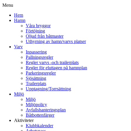
Menu
Hem
Hamn
Våra bryggor
Förtöjning
Oljud från båtmaster
Uthyrning av hamn/varvs platser
Varv
Inpassering
Pallningsregler
Regler varvs -och trailerplats
Regler för eluttagen på hamnplan
Parkeringsregler
Sjösättning
Trailerplats
Upptagning/Torrsättning
Miljö
Miljö
Miljöpolicy
Avfallshanteringsplan
Båtbottenfärger
Aktiviteter
Klubbkalender
Arbetspass