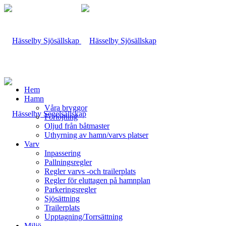
Hem
Hamn
Våra bryggor
Förtöjning
Oljud från båtmaster
Uthyrning av hamn/varvs platser
Varv
Inpassering
Pallningsregler
Regler varvs -och trailerplats
Regler för eluttagen på hamnplan
Parkeringsregler
Sjösättning
Trailerplats
Upptagning/Torrsättning
Miljö