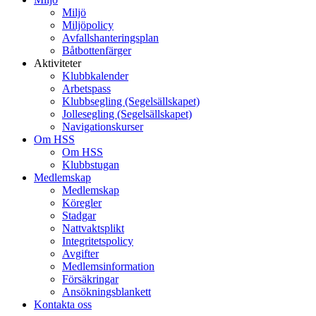
Miljö
Miljöpolicy
Avfallshanteringsplan
Båtbottenfärger
Aktiviteter
Klubbkalender
Arbetspass
Klubbsegling (Segelsällskapet)
Jollesegling (Segelsällskapet)
Navigationskurser
Om HSS
Om HSS
Klubbstugan
Medlemskap
Medlemskap
Köregler
Stadgar
Nattvaktsplikt
Integritetspolicy
Avgifter
Medlemsinformation
Försäkringar
Ansökningsblankett
Kontakta oss