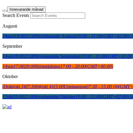
Innevarande månad
Search Events
Augusti
24
aug
19:00
21:00
Styrelsemöte Augusti
19:00 - 21:00
(GMT+02:00)
S
September
14
sep
19:00
21:00
Styrelsemöte September
19:00 - 21:00
(GMT+02:00
14
sep
17:00
20:00
Höststädning
17:00 - 20:00
(GMT+00:00)
Oktober
03
okt
(okt 3)
07:30
04
(okt 4)
15:00
Upptagning
07:30 - 15:00
(4)
(GMT+
12
okt
19:00
21:00
Styrelsemöte Oktober
19:00 - 21:00
(GMT+02:00)
S