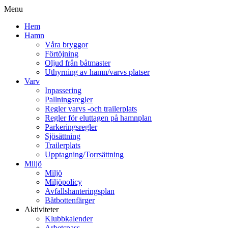
Menu
Hem
Hamn
Våra bryggor
Förtöjning
Oljud från båtmaster
Uthyrning av hamn/varvs platser
Varv
Inpassering
Pallningsregler
Regler varvs -och trailerplats
Regler för eluttagen på hamnplan
Parkeringsregler
Sjösättning
Trailerplats
Upptagning/Torrsättning
Miljö
Miljö
Miljöpolicy
Avfallshanteringsplan
Båtbottenfärger
Aktiviteter
Klubbkalender
Arbetspass