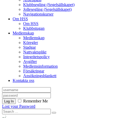
Klubbsegling (Segelsällskapet)
Jollesegling (Segelsällskapet)
Navigationskurser
Om HSS
Om HSS
Klubbstugan
Medlemskap
Medlemskap
Köregler
Stadgar
Nattvaktsplikt
Integritetspolicy
Avgifter
Medlemsinformation
Försäkringar
Ansökningsblankett
Kontakta oss
Remember Me
Log In
Lost your Password