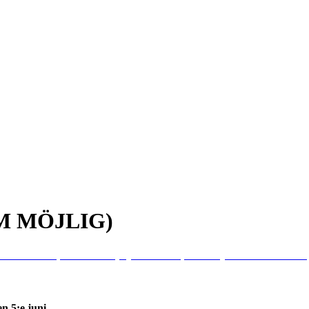
M MÖJLIG)
12:00 - 15:00
(GMT+00:00)
Sjöbacken 75, Hässelby
1
Guest is attendin
n 5:e juni