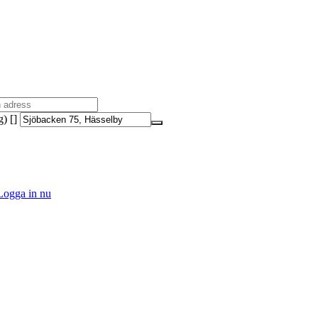
) []
Logga in nu