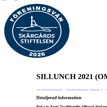
SILLUNCH 2021 (O
05
jun
12:00
15:00
Sillunch 2021 (om möjlig)
Detaljerad information
Boka in Årets Traditionella Sillunch lördage