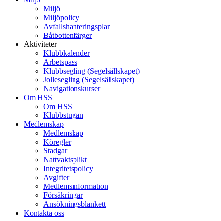
Miljö
Miljöpolicy
Avfallshanteringsplan
Båtbottenfärger
Aktiviteter
Klubbkalender
Arbetspass
Klubbsegling (Segelsällskapet)
Jollesegling (Segelsällskapet)
Navigationskurser
Om HSS
Om HSS
Klubbstugan
Medlemskap
Medlemskap
Köregler
Stadgar
Nattvaktsplikt
Integritetspolicy
Avgifter
Medlemsinformation
Försäkringar
Ansökningsblankett
Kontakta oss