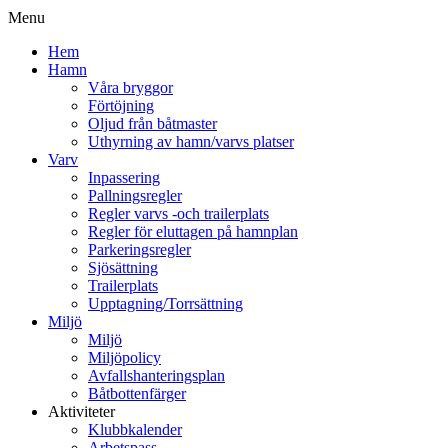
Menu
Hem
Hamn
Våra bryggor
Förtöjning
Oljud från båtmaster
Uthyrning av hamn/varvs platser
Varv
Inpassering
Pallningsregler
Regler varvs -och trailerplats
Regler för eluttagen på hamnplan
Parkeringsregler
Sjösättning
Trailerplats
Upptagning/Torrsättning
Miljö
Miljö
Miljöpolicy
Avfallshanteringsplan
Båtbottenfärger
Aktiviteter
Klubbkalender
Arbetspass