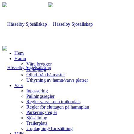
Hem
Hamn
Våra bryggor
Förtöjning
Oljud från båtmaster
Uthyrning av hamn/varvs platser
Varv
Inpassering
Pallningsregler
Regler varvs -och trailerplats
Regler för eluttagen på hamnplan
Parkeringsregler
Sjösättning
Trailerplats
Upptagning/Torrsättning
Miljö