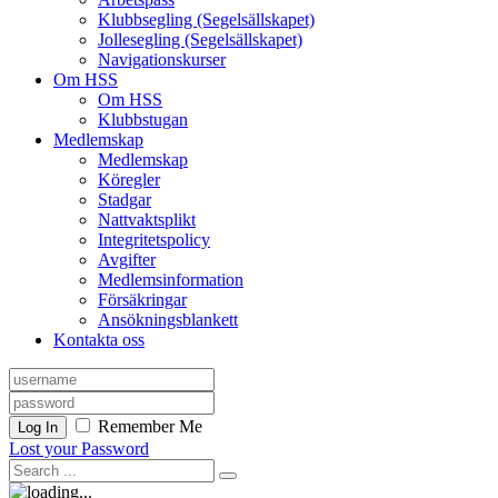
Klubbsegling (Segelsällskapet)
Jollesegling (Segelsällskapet)
Navigationskurser
Om HSS
Om HSS
Klubbstugan
Medlemskap
Medlemskap
Köregler
Stadgar
Nattvaktsplikt
Integritetspolicy
Avgifter
Medlemsinformation
Försäkringar
Ansökningsblankett
Kontakta oss
Remember Me
Log In
Lost your Password