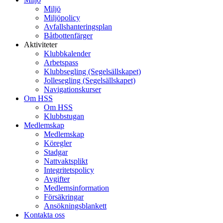
Miljö
Miljöpolicy
Avfallshanteringsplan
Båtbottenfärger
Aktiviteter
Klubbkalender
Arbetspass
Klubbsegling (Segelsällskapet)
Jollesegling (Segelsällskapet)
Navigationskurser
Om HSS
Om HSS
Klubbstugan
Medlemskap
Medlemskap
Köregler
Stadgar
Nattvaktsplikt
Integritetspolicy
Avgifter
Medlemsinformation
Försäkringar
Ansökningsblankett
Kontakta oss