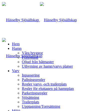
Hem
Hamn
Våra bryggor
Förtöjning
Oljud från båtmaster
Uthyrning av hamn/varvs platser
Varv
Inpassering
Pallningsregler
Regler varvs -och trailerplats
Regler för eluttagen på hamnplan
Parkeringsregler
Sjösättning
Trailerplats
Upptagning/Torrsättning
Miljö