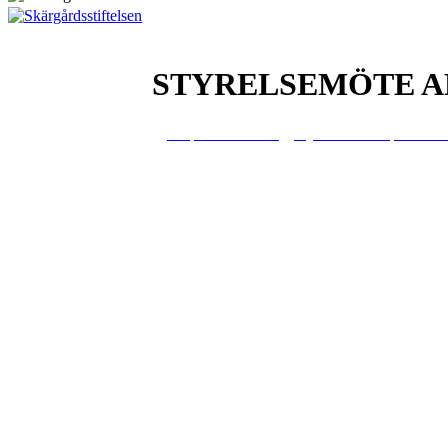
STYRELSEMÖTE A
13
apr
19:00
21:00
Styrelsemöte April
19:00