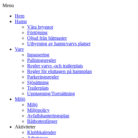
Menu
Hem
Hamn
Våra bryggor
Förtöjning
Oljud från båtmaster
Uthyrning av hamn/varvs platser
Varv
Inpassering
Pallningsregler
Regler varvs -och trailerplats
Regler för eluttagen på hamnplan
Parkeringsregler
Sjösättning
Trailerplats
Upptagning/Torrsättning
Miljö
Miljö
Miljöpolicy
Avfallshanteringsplan
Båtbottenfärger
Aktiviteter
Klubbkalender
Arbetspass