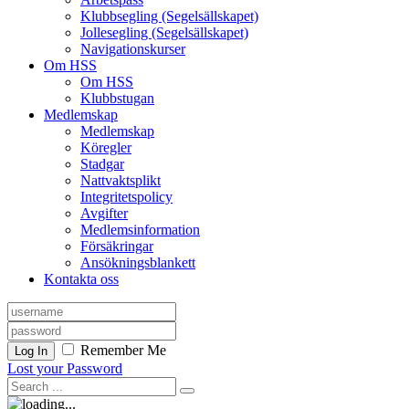
Klubbsegling (Segelsällskapet)
Jollesegling (Segelsällskapet)
Navigationskurser
Om HSS
Om HSS
Klubbstugan
Medlemskap
Medlemskap
Köregler
Stadgar
Nattvaktsplikt
Integritetspolicy
Avgifter
Medlemsinformation
Försäkringar
Ansökningsblankett
Kontakta oss
Remember Me
Log In
Lost your Password