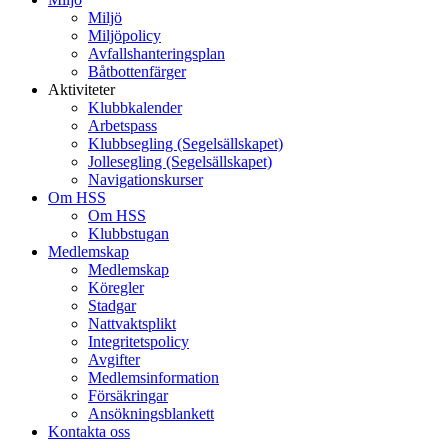
Miljö
Miljöpolicy
Avfallshanteringsplan
Båtbottenfärger
Aktiviteter
Klubbkalender
Arbetspass
Klubbsegling (Segelsällskapet)
Jollesegling (Segelsällskapet)
Navigationskurser
Om HSS
Om HSS
Klubbstugan
Medlemskap
Medlemskap
Köregler
Stadgar
Nattvaktsplikt
Integritetspolicy
Avgifter
Medlemsinformation
Försäkringar
Ansökningsblankett
Kontakta oss