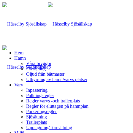
Hem
Hamn
Våra bryggor
Förtöjning
Oljud från båtmaster
Uthyrning av hamn/varvs platser
Varv
Inpassering
Pallningsregler
Regler varvs -och trailerplats
Regler för eluttagen på hamnplan
Parkeringsregler
Sjösättning
Trailerplats
Upptagning/Torrsättning
Miljö