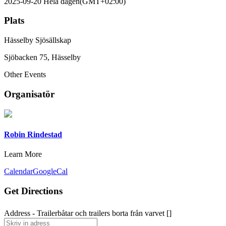
2025-09-20
Hela dagen
(GMT+02:00)
Plats
Hässelby Sjösällskap
Sjöbacken 75, Hässelby
Other Events
Organisatör
Robin Rindestad
Learn More
Calendar
GoogleCal
Get Directions
Address - Trailerbåtar och trailers borta från varvet []