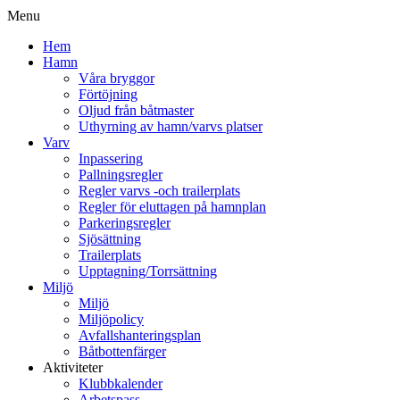
Menu
Hem
Hamn
Våra bryggor
Förtöjning
Oljud från båtmaster
Uthyrning av hamn/varvs platser
Varv
Inpassering
Pallningsregler
Regler varvs -och trailerplats
Regler för eluttagen på hamnplan
Parkeringsregler
Sjösättning
Trailerplats
Upptagning/Torrsättning
Miljö
Miljö
Miljöpolicy
Avfallshanteringsplan
Båtbottenfärger
Aktiviteter
Klubbkalender
Arbetspass