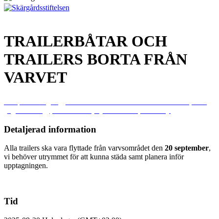
TRAILERBÅTAR OCH
TRAILERS BORTA FRÅN
VARVET
20
sep
Hela dagen
Trailerbåtar och trailers borta från varvet
(Hela
dagen: lördag)
(GMT+02:00)
Sjöbacken 75, Hässelby
Detaljerad information
Alla trailers ska vara flyttade från varvsområdet den
20 september
,
vi behöver utrymmet för att kunna städa samt planera inför
upptagningen.
Tid