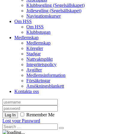
Klubbsegling (Segelsällskapet)
Jollesegling (Segelsällskapet)
Navigationskurser
Om HSS
Om HSS
Klubbstugan
Medlemskap
Medlemskap
Köregler
Stadgar
Nattvaktsplikt
Integritetspolicy
Avgifter
Medlemsinformation
Försäkringar
Ansökningsblankett
Kontakta oss
Remember Me
Log In
Lost your Password